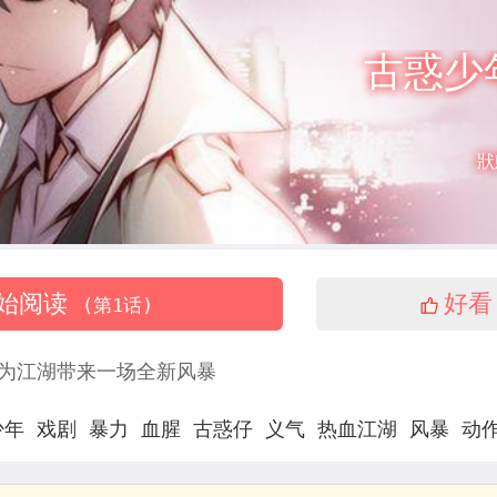
古惑少
狀
始阅读
好看
(第1话)
将为江湖带来一场全新风暴
少年
戏剧
暴力
血腥
古惑仔
义气
热血江湖
风暴
动
年律师
古惑少年漫画免费观看
古惑少年什么意思
古惑