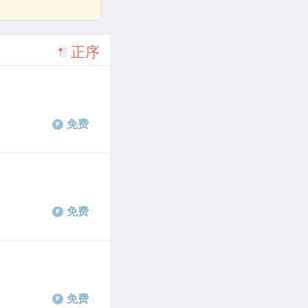
古惑仔
韩漫古惑
古惑少年免费
版
正序
惑少年漫画土豪漫
免费
免费
免费