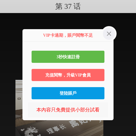
第 37 话
VIP卡過期，賬戶閱幣不足
3秒快速註冊
充值閱幣，升級VIP會員
登陸賬戶
本內容只免費提供小部分試看