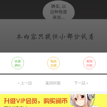
收藏
報錯
展開
網站
反饋
目錄
« 上一話
返回封面
下一話 »