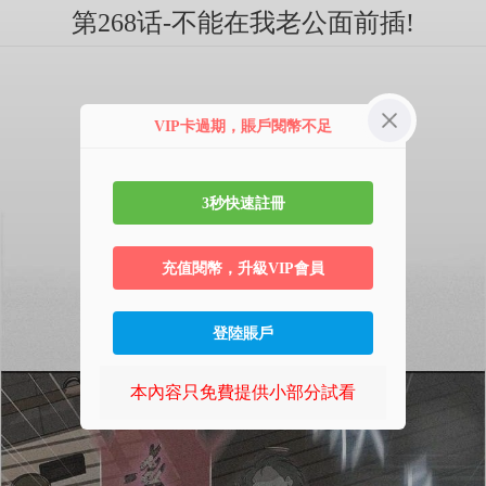
第268话-不能在我老公面前插!
VIP卡過期，賬戶閱幣不足
3秒快速註冊
充值閱幣，升級VIP會員
登陸賬戶
本內容只免費提供小部分試看