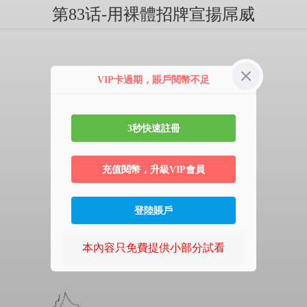
第83话-用裸體招牌宣揚屌威
VIP卡過期，賬戶閱幣不足
3秒快速註冊
充值閱幣，升級VIP會員
登陸賬戶
本內容只免費提供小部分試看